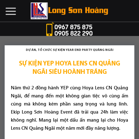
Chuyển
đến
nội
dung
DỰ ÁN
,
TỔ CHỨC SỰ KIỆN YEAR END PARTY QUẢNG NGÃI
SỰ KIỆN YEP HOYA LENS CN QUẢNG
NGÃI SIÊU HOÀNH TRÁNG
Năm thứ 2 đồng hành YEP cùng Hoya Lens CN Quảng
Ngãi, để mang đến một không gian tiệc vô cùng ấm
cúng mà không kém phần sang trọng và lung linh.
Ekip Long Sơn Hoàng Event đã trải qua 24h làm việc
không nghĩ. Mang lại một dấu ấn mang lại cho Hoya
Lens CN Quảng Ngãi một năm mới đầy năng lượng.