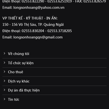
Điện thoại: 02553.822290 - 02553.6251919 - FAX: 02553.826579
Email: longsonhoang@yahoo.com.vn
VP THIẾT KẾ - KỸ THUẬT - IN ẤN:
150 - 156 Võ Thị Sáu, TP. Quảng Ngãi
Điện thoại: 02553.830204 - 02553.3718205
Email: longsonhoangqn@gmail.com
Về chúng tôi
Tổ chức sự kiện
Cho thuê
Dịch vụ khác
Dự án đã thực hiện
Tin tức