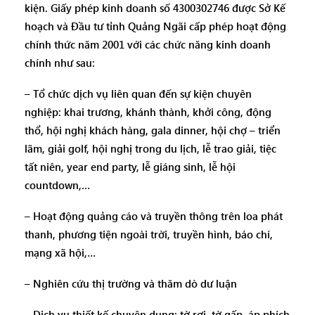
kiện. Giấy phép kinh doanh số 4300302746 được Sở Kế
hoạch và Đầu tư tỉnh Quảng Ngãi cấp phép hoạt động
chính thức năm 2001 với các chức năng kinh doanh
chính như sau:
– Tổ chức dịch vụ liên quan đến sự kiện chuyên
nghiệp: khai trương, khánh thành, khởi công, động
thổ, hội nghị khách hàng, gala dinner, hội chợ – triển
lãm, giải golf, hội nghị trong du lịch, lễ trao giải, tiệc
tất niên, year end party, lễ giáng sinh, lễ hội
countdown,…
– Hoạt động quảng cáo và truyền thông trên loa phát
thanh, phương tiện ngoài trời, truyền hình, báo chí,
mạng xã hội,…
– Nghiên cứu thị trường và thăm dò dư luận
– Dịch vụ thiết kế chuyên dụng: tờ rơi, tờ gấp, áp phích