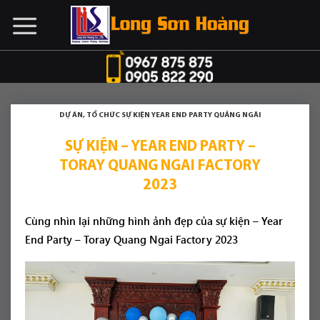
Chuyển
đến
nội
dung
DỰ ÁN
,
TỔ CHỨC SỰ KIỆN YEAR END PARTY QUẢNG NGÃI
SỰ KIỆN – YEAR END PARTY –
TORAY QUANG NGAI FACTORY
2023
Cùng nhìn lại những hình ảnh đẹp của sự kiện – Year
End Party – Toray Quang Ngai Factory 2023