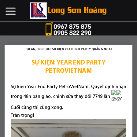
Chuyển
đến
nội
dung
DỰ ÁN
,
TỔ CHỨC SỰ KIỆN YEAR END PARTY QUẢNG NGÃI
SỰ KIỆN: YEAR END PARTY
PETROVIETNAM
Sự kiện Year End Party PetroVietNam! Quyết định nhận
trong 48h bàn giao, chỉnh sửa thay đổi 7749 lần
.
Cuối cùng thì cũng xong.
Trân trọng!