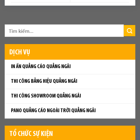
DỊCH VỤ
IN ẤN QUẢNG CÁO QUẢNG NGÃI
THI CÔNG BẢNG HIỆU QUẢNG NGÃI
THI CÔNG SHOWROOM QUẢNG NGÃI
PANO QUẢNG CÁO NGOÀI TRỜI QUẢNG NGÃI
TỔ CHỨC SỰ KIỆN