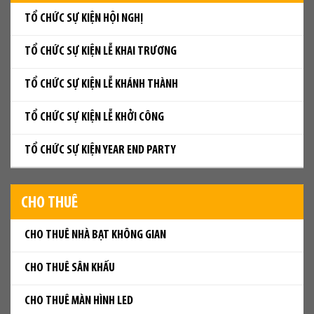
TỔ CHỨC SỰ KIỆN HỘI NGHỊ
TỔ CHỨC SỰ KIỆN LỄ KHAI TRƯƠNG
TỔ CHỨC SỰ KIỆN LỄ KHÁNH THÀNH
TỔ CHỨC SỰ KIỆN LỄ KHỞI CÔNG
TỔ CHỨC SỰ KIỆN YEAR END PARTY
CHO THUÊ
CHO THUÊ NHÀ BẠT KHÔNG GIAN
CHO THUÊ SÂN KHẤU
CHO THUÊ MÀN HÌNH LED