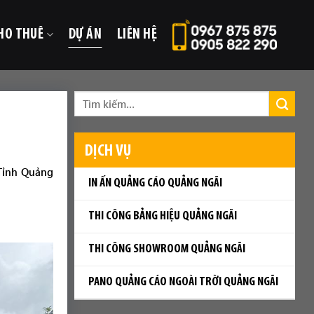
HO THUÊ
DỰ ÁN
LIÊN HỆ
DỊCH VỤ
 Tỉnh Quảng
IN ẤN QUẢNG CÁO QUẢNG NGÃI
THI CÔNG BẢNG HIỆU QUẢNG NGÃI
THI CÔNG SHOWROOM QUẢNG NGÃI
PANO QUẢNG CÁO NGOÀI TRỜI QUẢNG NGÃI