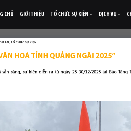
G CHỦ
GIỚI THIỆU
TỔ CHỨC SỰ KIỆN
DỊCH VỤ
C
DỰ ÁN
,
TỔ CHỨC SỰ KIỆN
 VĂN HOÁ TỈNH QUẢNG NGÃI 2025”
sẵn sàng, sự kiện diễn ra từ ngày 25-30/12/2025 tại Bảo Tàng