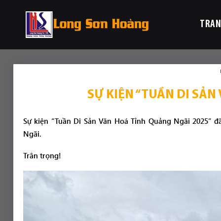
Chuyển
đến
TRAN
nội
dung
SỰ KIỆN “TUẦN DI SẢN
Sự kiện “Tuần Di Sản Văn Hoá Tỉnh Quảng Ngãi 2025” đã 
Ngãi.
Trân trọng!