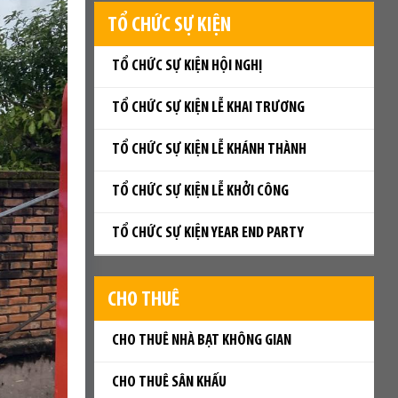
TỔ CHỨC SỰ KIỆN
TỔ CHỨC SỰ KIỆN HỘI NGHỊ
TỔ CHỨC SỰ KIỆN LỄ KHAI TRƯƠNG
TỔ CHỨC SỰ KIỆN LỄ KHÁNH THÀNH
TỔ CHỨC SỰ KIỆN LỄ KHỞI CÔNG
TỔ CHỨC SỰ KIỆN YEAR END PARTY
CHO THUÊ
CHO THUÊ NHÀ BẠT KHÔNG GIAN
CHO THUÊ SÂN KHẤU