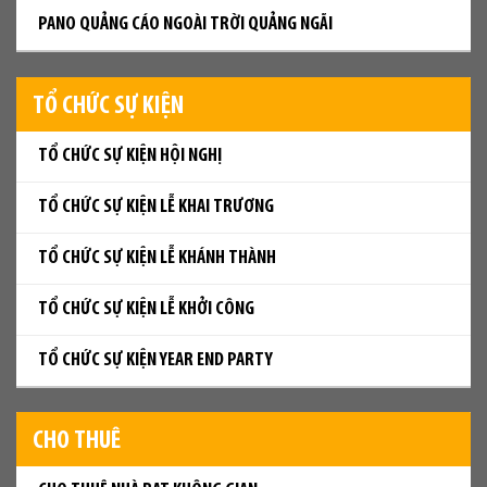
PANO QUẢNG CÁO NGOÀI TRỜI QUẢNG NGÃI
TỔ CHỨC SỰ KIỆN
TỔ CHỨC SỰ KIỆN HỘI NGHỊ
TỔ CHỨC SỰ KIỆN LỄ KHAI TRƯƠNG
TỔ CHỨC SỰ KIỆN LỄ KHÁNH THÀNH
TỔ CHỨC SỰ KIỆN LỄ KHỞI CÔNG
TỔ CHỨC SỰ KIỆN YEAR END PARTY
CHO THUÊ