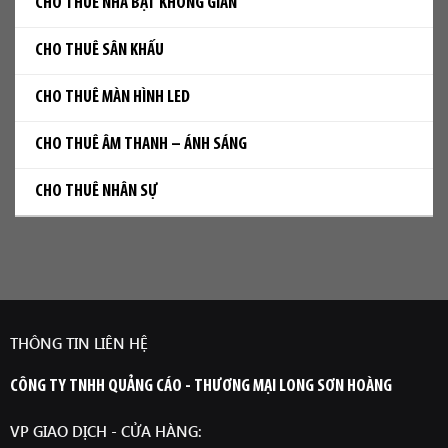
CHO THUÊ NHÀ BẠT KHÔNG GIAN
CHO THUÊ SÂN KHẤU
CHO THUÊ MÀN HÌNH LED
CHO THUÊ ÂM THANH – ÁNH SÁNG
CHO THUÊ NHÂN SỰ
THÔNG TIN LIÊN HỆ
CÔNG TY TNHH QUẢNG CÁO - THƯƠNG MẠI LONG SƠN HOÀNG
VP GIAO DỊCH - CỬA HÀNG: