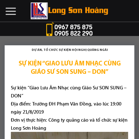
Chuyển
đến
nội
dung
DỰ ÁN
,
TỔ CHỨC SỰ KIỆN HỘI NGHỊ QUẢNG NGÃI
SỰ KIỆN “GIAO LƯU ÂM NHẠC CÙNG
GIÁO SƯ SON SUNG – DON”
Sự kiện “Giao Lưu Âm Nhạc cùng Giáo Sư SON SUNG –
DON”
Địa điểm: Trường ĐH Phạm Văn Đồng, vào lúc 19:00
ngày 21/8/2019
Đơn vị thực hiện: Công ty quảng cáo và tổ chức sự kiện
Long Sơn Hoàng