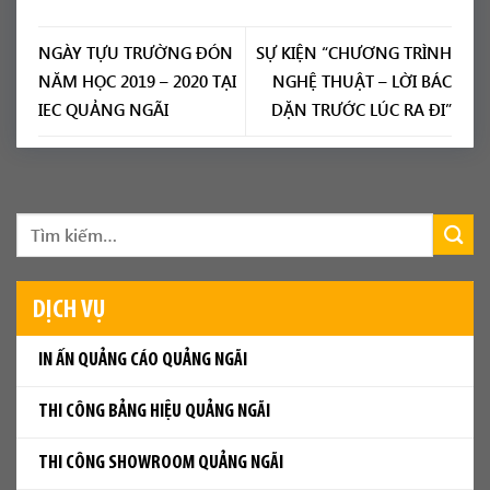
NGÀY TỰU TRƯỜNG ĐÓN
SỰ KIỆN “CHƯƠNG TRÌNH
NĂM HỌC 2019 – 2020 TẠI
NGHỆ THUẬT – LỜI BÁC
IEC QUẢNG NGÃI
DẶN TRƯỚC LÚC RA ĐI”
DỊCH VỤ
IN ẤN QUẢNG CÁO QUẢNG NGÃI
THI CÔNG BẢNG HIỆU QUẢNG NGÃI
THI CÔNG SHOWROOM QUẢNG NGÃI