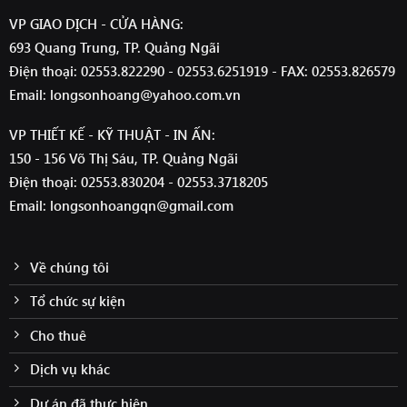
VP GIAO DỊCH - CỬA HÀNG:
693 Quang Trung, TP. Quảng Ngãi
Điện thoại: 02553.822290 - 02553.6251919 - FAX: 02553.826579
Email: longsonhoang@yahoo.com.vn
VP THIẾT KẾ - KỸ THUẬT - IN ẤN:
150 - 156 Võ Thị Sáu, TP. Quảng Ngãi
Điện thoại: 02553.830204 - 02553.3718205
Email: longsonhoangqn@gmail.com
Về chúng tôi
Tổ chức sự kiện
Cho thuê
Dịch vụ khác
Dự án đã thực hiện