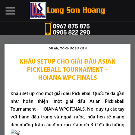
Chuyển
đến
nội
dung
DỰ ÁN
,
TỔ CHỨC SỰ KIỆN
KHÂU SETUP CHO GIẢI ĐẤU ASIAN
PICKLEBALL TOURNAMENT –
HOIANA WPC FINALS
Khâu set up cho một giải đấu Pickleball Quốc tế đã gần
như hoàn thiện ,một giải đấu Asian Pickleball
Tournament – HOIANA WPC FINALS. Nơi quy tụ các tay
vợt hàng đầu trong và ngoài nước, hứa hẹn sẽ mang
đến những trận cầu đỉnh cao. Cảm ơn BTC đã tin tưởng