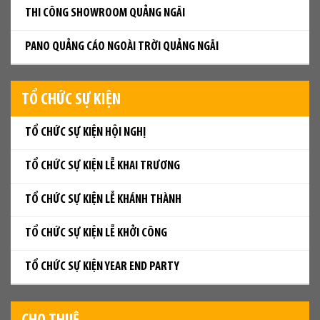
THI CÔNG SHOWROOM QUẢNG NGÃI
PANO QUẢNG CÁO NGOÀI TRỜI QUẢNG NGÃI
TỔ CHỨC SỰ KIỆN
TỔ CHỨC SỰ KIỆN HỘI NGHỊ
TỔ CHỨC SỰ KIỆN LỄ KHAI TRƯƠNG
TỔ CHỨC SỰ KIỆN LỄ KHÁNH THÀNH
TỔ CHỨC SỰ KIỆN LỄ KHỞI CÔNG
TỔ CHỨC SỰ KIỆN YEAR END PARTY